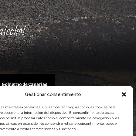
lcohol
Gestionar consentimiento
 Gobierno de Canarias
 las mejores experiencias, utilizamos tecnologías como las cookies para
imentaria
o acceder a la información del dispositivo. El consentimiento de estas
nos permitirá procesar datos como el comportamiento de navegación o las
ones únicas en este sitio. No consentir o retirar el consentimiento, puede
tivamente a ciertas características y funciones.