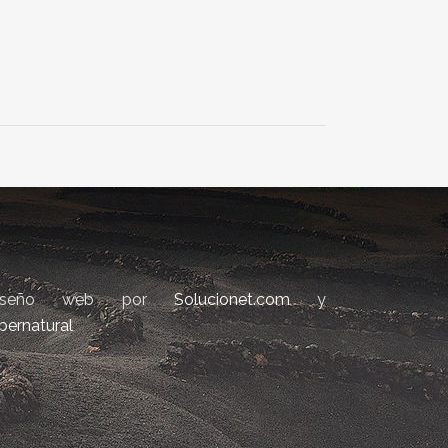
iseño web por
Solucionet.com
y
bernatural