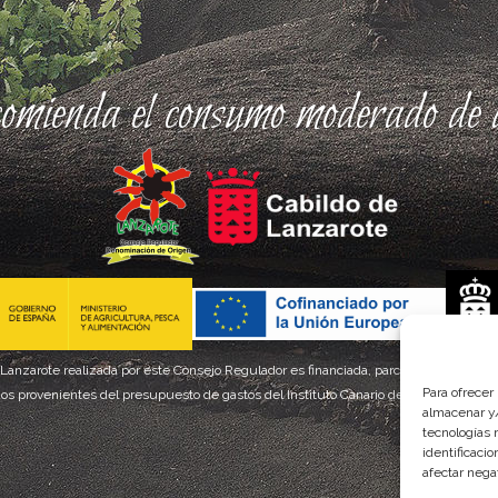
comienda el consumo moderado de a
 Lanzarote realizada por este Consejo Regulador es financiada, parcialmente, por el
Para ofrecer
os provenientes del presupuesto de gastos del Instituto Canario de Calidad Agroal
almacenar y/
tecnologías 
identificaci
afectar nega