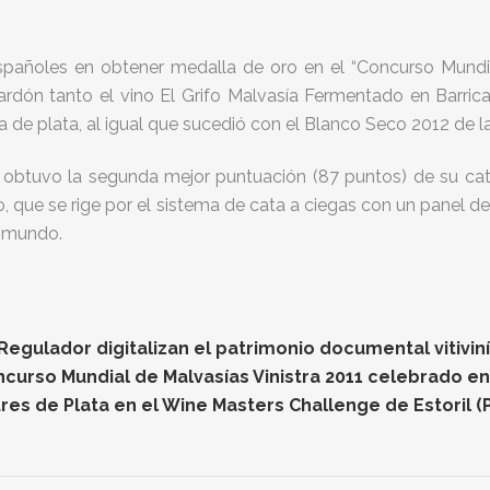
españoles en obtener medalla de oro en el “Concurso Mundia
alardón tanto el vino El Grifo Malvasía Fermentado en Barrica
 de plata, al igual que sucedió con el Blanco Seco 2012 de 
o obtuvo la segunda mejor puntuación (87 puntos) de su cat
o, que se rige por el sistema de cata a ciegas con un panel d
l mundo.
gulador digitalizan el patrimonio documental vitiviníc
oncurso Mundial de Malvasías Vinistra 2011 celebrado e
res de Plata en el Wine Masters Challenge de Estoril (