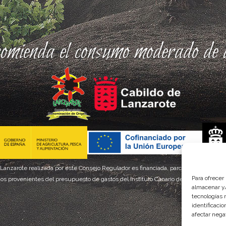
comienda el consumo moderado de a
 Lanzarote realizada por este Consejo Regulador es financiada, parcialmente, por el
Para ofrecer
os provenientes del presupuesto de gastos del Instituto Canario de Calidad Agroal
almacenar y/
tecnologías 
identificaci
afectar nega