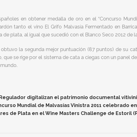
españoles en obtener medalla de oro en el “Concurso Mundia
alardón tanto el vino El Grifo Malvasía Fermentado en Barrica
 de plata, al igual que sucedió con el Blanco Seco 2012 de 
o obtuvo la segunda mejor puntuación (87 puntos) de su cat
o, que se rige por el sistema de cata a ciegas con un panel d
l mundo.
gulador digitalizan el patrimonio documental vitiviníc
oncurso Mundial de Malvasías Vinistra 2011 celebrado e
res de Plata en el Wine Masters Challenge de Estoril (