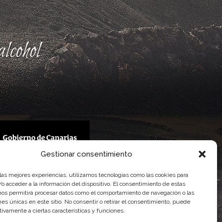
lcohol
Gestionar consentimiento
 Gobierno de Canarias
 las mejores experiencias, utilizamos tecnologías como las cookies para
imentaria
o acceder a la información del dispositivo. El consentimiento de estas
nos permitirá procesar datos como el comportamiento de navegación o las
ones únicas en este sitio. No consentir o retirar el consentimiento, puede
tivamente a ciertas características y funciones.