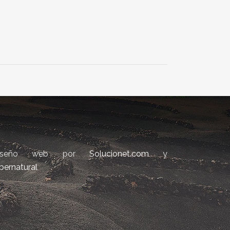
iseño web por
Solucionet.com
y
bernatural