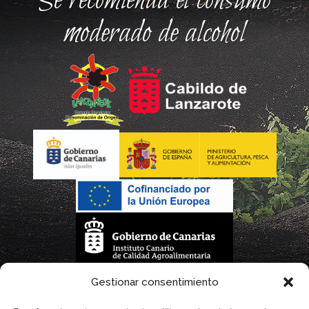
Se recomienda el consumo
moderado de alcohol
La gestión de la DOP Lanzarote realizada por este Consejo Regulador es financiada,
Gestionar consentimiento
parcialmente, por el Gobierno de Canarias