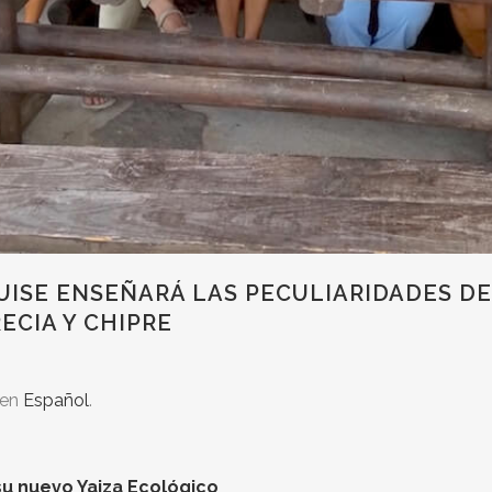
GUISE ENSEÑARÁ LAS PECULIARIDADES D
ECIA Y CHIPRE
 en
Español
.
su nuevo Yaiza Ecológico