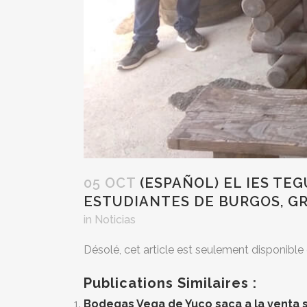
05 OCT
(ESPAÑOL) EL IES TE
ESTUDIANTES DE BURGOS, GR
in
Noticias
Désolé, cet article est seulement disponible
Publications Similaires :
Bodegas Vega de Yuco saca a la venta 