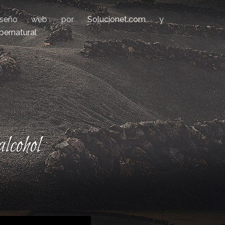
iseño web por
Solucionet.com
y
bernatural
lcohol