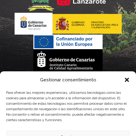
La gestión de la DOP Lanzarote realizada por este Consejo Regulador es financiada,
Gestionar consentimiento
parcialmente, por el Gobierno de Canarias
Para ofrecer las mejores experiencias, utilizamos tecnologías como las
cookies para almacenar y/o acceder a la información del dispositivo. El
con fondos provenientes del presupuesto de gastos del Instituto Canario de
consentimiento de estas tecnologías nos permitirá procesar datos como el
comportamiento de navegación o las identificaciones únicas en este sitio.
Calidad Agroalimentaria
No consentir o retirar el consentimiento, puede afectar negativamente a
ciertas características y funciones.