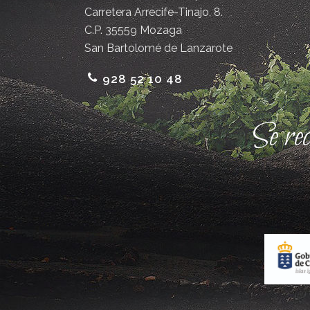
Carretera Arrecife-Tinajo, 8.
C.P. 35559 Mozaga
San Bartolomé de Lanzarote
928 52 10 48
Se re