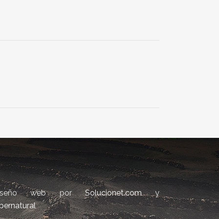
iseño web por
Solucionet.com
y
bernatural