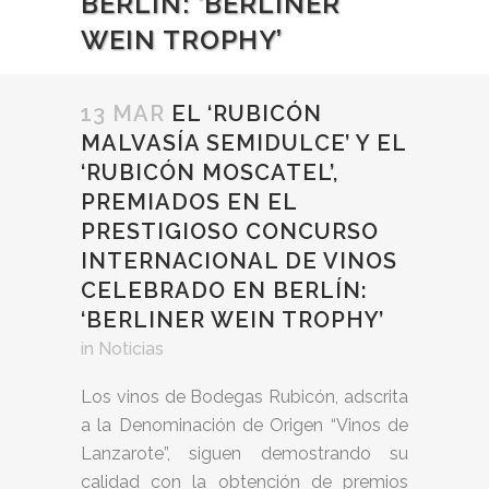
BERLÍN: ‘BERLINER
WEIN TROPHY’
13 MAR
EL ‘RUBICÓN
MALVASÍA SEMIDULCE’ Y EL
‘RUBICÓN MOSCATEL’,
PREMIADOS EN EL
PRESTIGIOSO CONCURSO
INTERNACIONAL DE VINOS
CELEBRADO EN BERLÍN:
‘BERLINER WEIN TROPHY’
in
Noticias
Los vinos de Bodegas Rubicón, adscrita
a la Denominación de Origen “Vinos de
Lanzarote”, siguen demostrando su
calidad con la obtención de premios