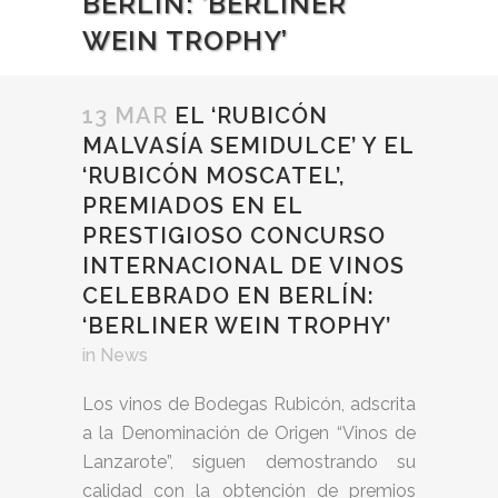
BERLÍN: ‘BERLINER
WEIN TROPHY’
13 MAR
EL ‘RUBICÓN
MALVASÍA SEMIDULCE’ Y EL
‘RUBICÓN MOSCATEL’,
PREMIADOS EN EL
PRESTIGIOSO CONCURSO
INTERNACIONAL DE VINOS
CELEBRADO EN BERLÍN:
‘BERLINER WEIN TROPHY’
in
News
Los vinos de Bodegas Rubicón, adscrita
a la Denominación de Origen “Vinos de
Lanzarote”, siguen demostrando su
calidad con la obtención de premios