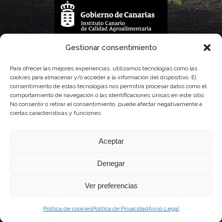
La gestión de la DOP Lanzarote realizada por este Consejo Regulador es financiada,
Gestionar consentimiento
parcialmente, por el Gobierno de Canarias
Para ofrecer las mejores experiencias, utilizamos tecnologías como las
cookies para almacenar y/o acceder a la información del dispositivo. El
con fondos provenientes del presupuesto de gastos del Instituto Canario de
consentimiento de estas tecnologías nos permitirá procesar datos como el
comportamiento de navegación o las identificaciones únicas en este sitio.
Calidad Agroalimentaria
No consentir o retirar el consentimiento, puede afectar negativamente a
ciertas características y funciones.
Aceptar
Denegar
Ver preferencias
Política de cookies
Política de Privacidad
Aviso Legal