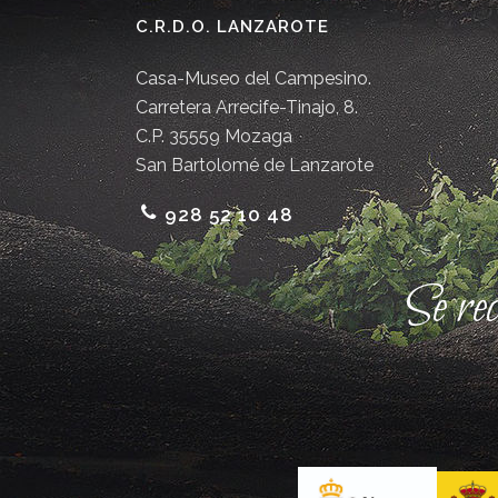
C.R.D.O. LANZAROTE
Casa-Museo del Campesino.
Carretera Arrecife-Tinajo, 8.
C.P. 35559 Mozaga
San Bartolomé de Lanzarote
928 52 10 48
Se re