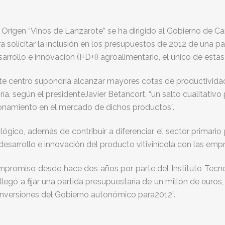
igen “Vinos de Lanzarote” se ha dirigido al Gobierno de Can
 solicitar la inclusión en los presupuestos de 2012 de una pa
rrollo e innovación (I+D+i) agroalimentario, el único de estas 
ste centro supondría alcanzar mayores cotas de productividad
ría, según el presidenteJavier Betancort, “un salto cualitativ
cionamiento en el mercado de dichos productos”.
gico, además de contribuir a diferenciar el sector primario po
esarrollo e innovación del producto vitivinícola con las empr
ompromiso desde hace dos años por parte del Instituto Tecno
llegó a fijar una partida presupuestaria de un millón de euro
inversiones del Gobierno autonómico para2012”.