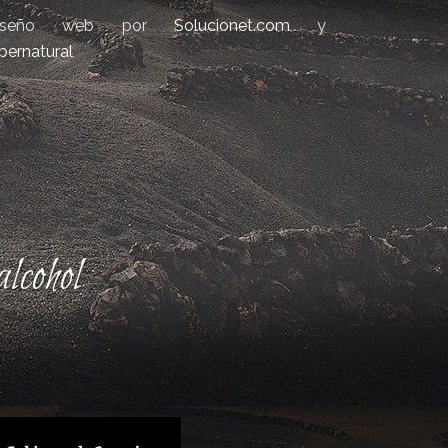
iseño web por
Solucionet.com
y
bernatural
lcohol