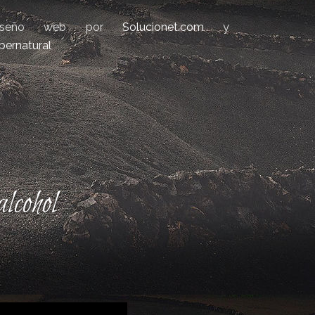
iseño web por
Solucionet.com
y
bernatural
lcohol