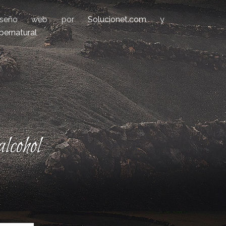
iseño web por
Solucionet.com
y
bernatural
lcohol