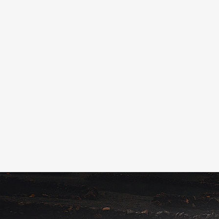
(ESPAÑOL) EL CONSEJO
REGULADOR SE REÚNE CON LOS
VITICULTORES EN RIESGO DE
PERDER LAS AYUDAS DEL POSEI
Sorry, this entry is only available in
Español....