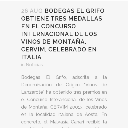
26 AUG
BODEGAS EL GRIFO
OBTIENE TRES MEDALLAS
EN EL CONCURSO
INTERNACIONAL DE LOS
VINOS DE MONTAÑA,
CERVIM, CELEBRADO EN
ITALIA
in
Noticias
Bodegas El Grifo, adscrita a la
Denominación de Origen “Vinos de
Lanzarote”, ha obtenido tres premios en
el Concurso Interancional de los Vinos
de Montaña, CERVIM 20013, celebrado
en la localidad italiana de Aosta. En
concreto, el Malvasía Canari recibió la