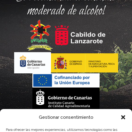
moderado de alcohol
La gestión de la DOP Lanzarote realizada por este Consejo Regulador es financiada,
Gestionar consentimiento
parcialmente, por el Gobierno de Canarias
Para ofrecer las mejores experiencias, utilizamos tecnologías como las