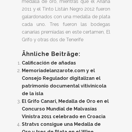
medalla de oro, mientras que el Ariana
2011 y el Tinto Listán Negro 2012 fueron
galardonados con una medalla de plata
cada uno. Tres fueron las bodegas
canarias premiadas en este certamen, El
Grifo y otras dos de Tenerife
Ähnliche Beiträge:
Calificación de añadas
Memoriadelanzarote.com y el
Consejo Regulador digitalizan el
patrimonio documental vitivinícola
de la isla
El Grifo Canari, Medalla de Oro en el
Concurso Mundial de Malvasías
Vinistra 2011 celebrado en Croacia
Stratvs consigue una Medalla de
Oro y tres de Plata en el Wine