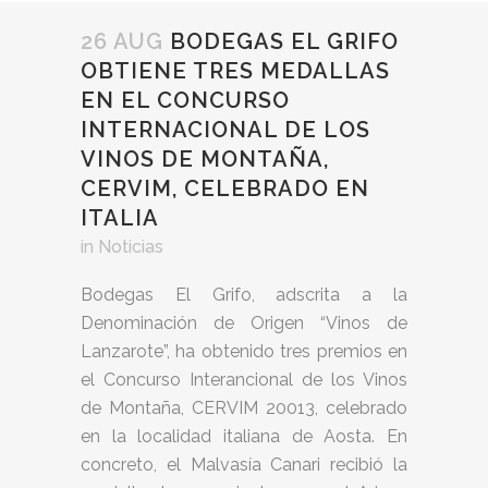
26 AUG
BODEGAS EL GRIFO
OBTIENE TRES MEDALLAS
EN EL CONCURSO
INTERNACIONAL DE LOS
VINOS DE MONTAÑA,
CERVIM, CELEBRADO EN
ITALIA
in
Noticias
Bodegas El Grifo, adscrita a la
Denominación de Origen “Vinos de
Lanzarote”, ha obtenido tres premios en
el Concurso Interancional de los Vinos
de Montaña, CERVIM 20013, celebrado
en la localidad italiana de Aosta. En
concreto, el Malvasía Canari recibió la