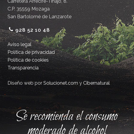
Carretera Arrecife-Tinajo, 8.
C.P. 35559 Mozaga
San Bartolomé de Lanzarote
928 52 10 48
Aviso legal
Política de privacidad
Política de cookies
Transparencia
Diseño web por
Solucionet.com
y
Cibernatural
Se recomienda el consumo
moderado de alcohol