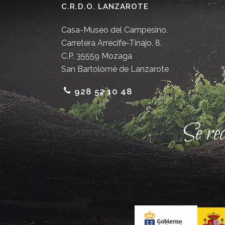
C.R.D.O. LANZAROTE
Casa-Museo del Campesino.
Carretera Arrecife-Tinajo, 8.
C.P. 35559 Mozaga
San Bartolomé de Lanzarote
928 52 10 48
Se re