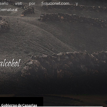
iseño web por
Solucionet.com
y
bernatural
lcohol