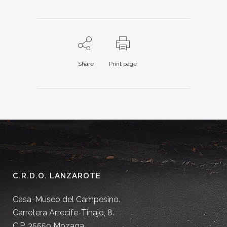
Share
Print page
C.R.D.O. LANZAROTE
Casa-Museo del Campesino.
Carretera Arrecife-Tinajo, 8.
C.P. 35559 Mozaga