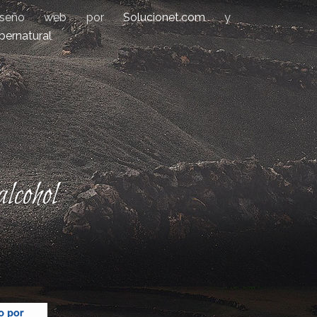
iseño web por
Solucionet.com
y
bernatural
lcohol