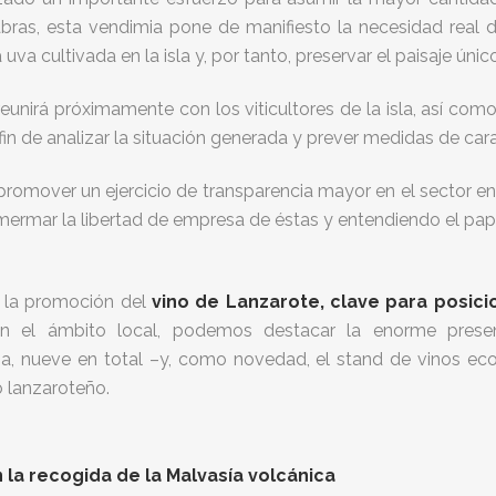
abras, esta vendimia pone de manifiesto la necesidad real d
uva cultivada en la isla y, por tanto, preservar el paisaje úni
eunirá próximamente con los viticultores de la isla, así com
in de analizar la situación generada y prever medidas de cara 
promover un ejercicio de transparencia mayor en el sector e
in mermar la libertad de empresa de éstas y entendiendo el p
n la promoción del
vino de Lanzarote, clave para posici
 en el ámbito local, podemos destacar la enorme prese
, nueve en total –y, como novedad, el stand de vinos ecol
o lanzaroteño.
la recogida de la Malvasía volcánica