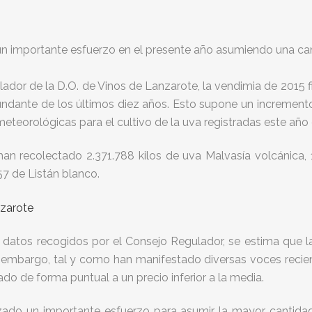
 un importante esfuerzo en el presente año asumiendo una c
or de la D.O. de Vinos de Lanzarote, la vendimia de 2015 fin
bundante de los últimos diez años. Esto supone un increment
teorológicas para el cultivo de la uva registradas este año en
 han recolectado 2.371.788 kilos de uva Malvasía volcánica, 
57 de Listán blanco.
s datos recogidos por el Consejo Regulador, se estima que l
Sin embargo, tal y como han manifestado diversas voces reci
o de forma puntual a un precio inferior a la media.
izado un importante esfuerzo para asumir la mayor cantidad