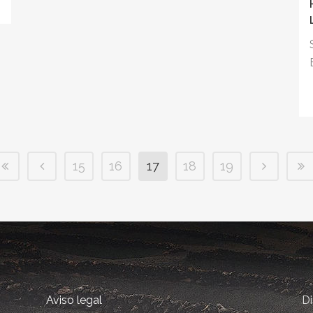
15
16
17
18
19
Aviso legal
D