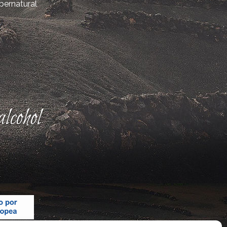
bernatural
lcohol