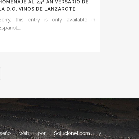
HOMENAJE AL 25º ANIVERSARIO DE
LA D.O. VINOS DE LANZAROTE
Sorry, this entry is only available in
Español....
iseño web por
Solucionet.com
y