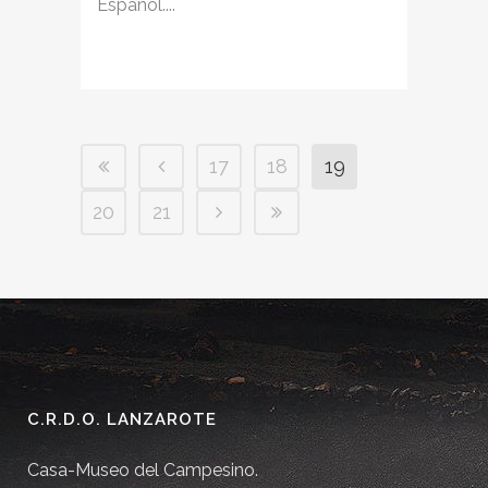
Español....
17
18
19
20
21
C.R.D.O. LANZAROTE
Casa-Museo del Campesino.