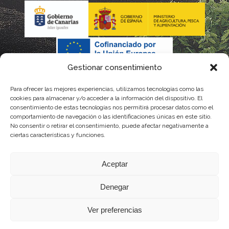
Gestionar consentimiento
Para ofrecer las mejores experiencias, utilizamos tecnologías como las
La gestión de la DOP Lanzarote realizada por este Consejo
cookies para almacenar y/o acceder a la información del dispositivo. El
consentimiento de estas tecnologías nos permitirá procesar datos como el
Regulador es financiada, parcialmente, por el Gobierno de
comportamiento de navegación o las identificaciones únicas en este sitio.
No consentir o retirar el consentimiento, puede afectar negativamente a
Canarias
ciertas características y funciones.
con fondos provenientes del presupuesto de gastos del
Aceptar
Instituto Canario de Calidad Agroalimentaria
Denegar
Ver preferencias