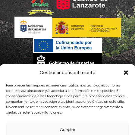
Gestionar consentimiento
La gestión de la DOP Lanzarote realizada por este Consejo Regulador es financiada,
Para ofrecer las mejores experiencias, utilizamos tecnologías como las
cookies para almacenar y/o acceder a la información del dispositivo. El
parcialmente, por el Gobierno de Canarias
consentimiento de estas tecnologías nos permitirá procesar datos como el
comportamiento de navegación o las identificaciones únicas en este sitio.
con fondos provenientes del presupuesto de gastos del Instituto Canario de
No consentir o retirar el consentimiento, puede afectar negativamente a
ciertas características y funciones.
Calidad Agroalimentaria
Aceptar