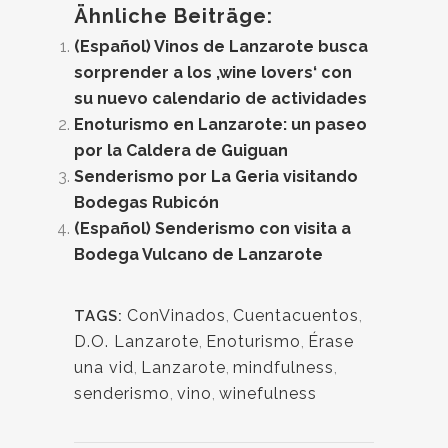
Ähnliche Beiträge:
(Español) Vinos de Lanzarote busca
sorprender a los ‚wine lovers‘ con
su nuevo calendario de actividades
Enoturismo en Lanzarote: un paseo
por la Caldera de Guiguan
Senderismo por La Geria visitando
Bodegas Rubicón
(Español) Senderismo con visita a
Bodega Vulcano de Lanzarote
ConVinados
,
Cuentacuentos
,
TAGS:
D.O. Lanzarote
,
Enoturismo
,
Érase
una vid
,
Lanzarote
,
mindfulness
,
senderismo
,
vino
,
winefulness