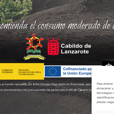
comienda el consumo moderado de a
Para ofrecer
 Lanzarote realizada por este Consejo Regulador es financiada, parcialmente, por el
almacenar y/
os provenientes del presupuesto de gastos del Instituto Canario de Calidad Agroal
tecnologías 
identificaci
afectar nega