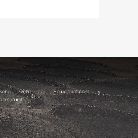
iseño web por
Solucionet.com
y
bernatural