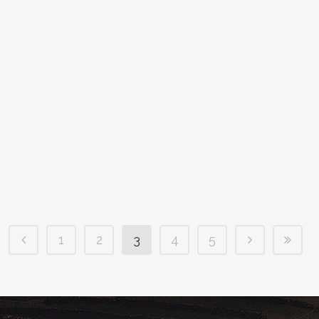
(ESPAÑOL) SEGUNDO CURSO DE CATA
DE VINOS DE NIVEL II
Leider ist der Eintrag nur auf Español
verfügbar....
1
2
3
4
5