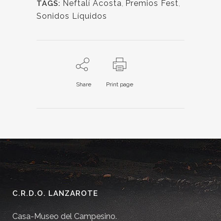
Neftalí Acosta
,
Premios Fest
,
TAGS:
Sonidos Líquidos
Share
Print page
C.R.D.O. LANZAROTE
Casa-Museo del Campesino.