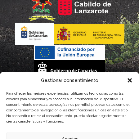
Gestionar consentimiento
La gestión de la DOP Lanzarote realizada por este Consejo Regulador es financiada,
Para ofrecer las mejores experiencias, utilizamos tecnologías como las
cookies para almacenar y/o acceder a la información del dispositivo. El
parcialmente, por el Gobierno de Canarias
consentimiento de estas tecnologías nos permitirá procesar datos como el
comportamiento de navegación o las identificaciones únicas en este sitio.
con fondos provenientes del presupuesto de gastos del Instituto Canario de
No consentir o retirar el consentimiento, puede afectar negativamente a
ciertas características y funciones.
Calidad Agroalimentaria
Aceptar