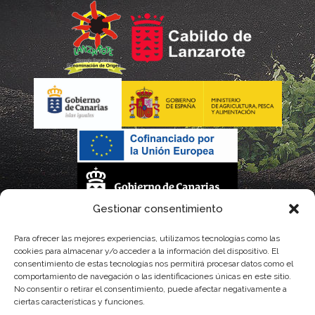
Gestionar consentimiento
La gestión de la DOP Lanzarote realizada por este Consejo Regulador es financiada,
Para ofrecer las mejores experiencias, utilizamos tecnologías como las
cookies para almacenar y/o acceder a la información del dispositivo. El
parcialmente, por el Gobierno de Canarias
consentimiento de estas tecnologías nos permitirá procesar datos como el
comportamiento de navegación o las identificaciones únicas en este sitio.
con fondos provenientes del presupuesto de gastos del Instituto Canario de
No consentir o retirar el consentimiento, puede afectar negativamente a
ciertas características y funciones.
Calidad Agroalimentaria