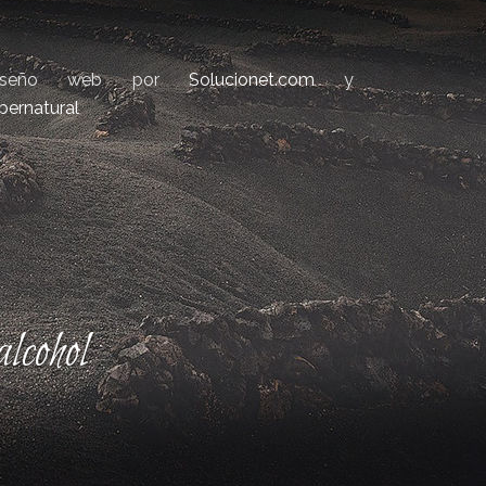
iseño web por
Solucionet.com
y
bernatural
lcohol