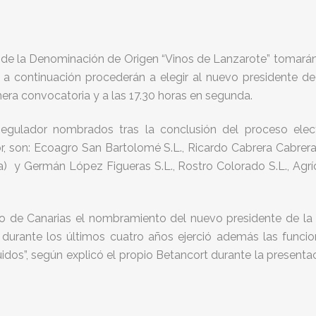
de la Denominación de Origen “Vinos de Lanzarote” tomarán 
a continuación procederán a elegir al nuevo presidente de la
imera convocatoria y a las 17.30 horas en segunda.
Regulador nombrados tras la conclusión del proceso elec
or, son: Ecoagro San Bartolomé S.L., Ricardo Cabrera Cabre
la) y Germán López Figueras S.L., Rostro Colorado S.L., Agrí
de Canarias el nombramiento del nuevo presidente de la en
n durante los últimos cuatro años ejerció además las funci
uidos”, según explicó el propio Betancort durante la present