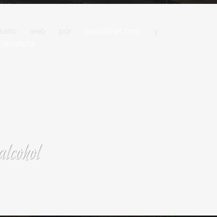
iseño web por
Solucionet.com
y
bernatural
lcohol