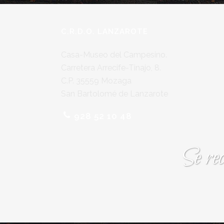
C.R.D.O. LANZAROTE
Casa-Museo del Campesino.
Carretera Arrecife-Tinajo, 8.
C.P. 35559 Mozaga
San Bartolomé de Lanzarote
928 52 10 48
Se re