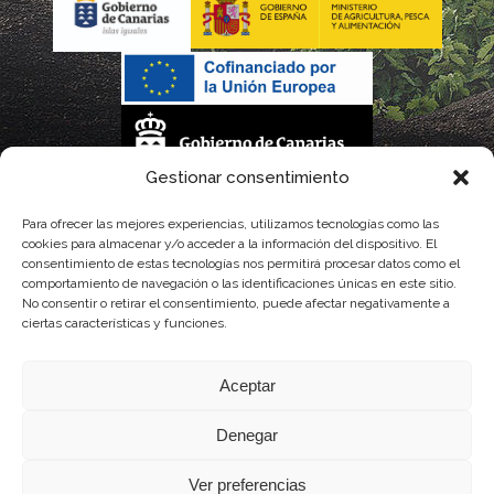
Gestionar consentimiento
La gestión de la DOP Lanzarote realizada por este Consejo Regulador es financiada,
Para ofrecer las mejores experiencias, utilizamos tecnologías como las
cookies para almacenar y/o acceder a la información del dispositivo. El
parcialmente, por el Gobierno de Canarias
consentimiento de estas tecnologías nos permitirá procesar datos como el
comportamiento de navegación o las identificaciones únicas en este sitio.
con fondos provenientes del presupuesto de gastos del Instituto Canario de
No consentir o retirar el consentimiento, puede afectar negativamente a
ciertas características y funciones.
Calidad Agroalimentaria
Aceptar
Denegar
Ver preferencias