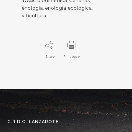
biodinámica
,
Canarias
,
TAGS:
enología
,
enología ecológica
,
viticultura
Share
Print page
C.R.D.O. LANZAROTE