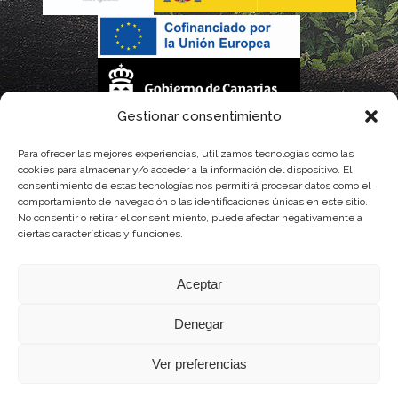
Gestionar consentimiento
La gestión de la DOP Lanzarote realizada por este Consejo Regulador es financiada,
Para ofrecer las mejores experiencias, utilizamos tecnologías como las
cookies para almacenar y/o acceder a la información del dispositivo. El
parcialmente, por el Gobierno de Canarias
consentimiento de estas tecnologías nos permitirá procesar datos como el
comportamiento de navegación o las identificaciones únicas en este sitio.
con fondos provenientes del presupuesto de gastos del Instituto Canario de
No consentir o retirar el consentimiento, puede afectar negativamente a
ciertas características y funciones.
Calidad Agroalimentaria
Aceptar
Denegar
Ver preferencias