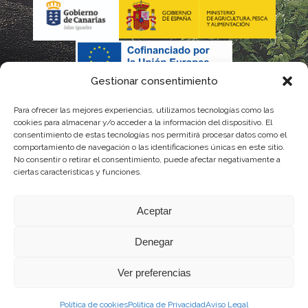
Gestionar consentimiento
Para ofrecer las mejores experiencias, utilizamos tecnologías como las
La gestión de la DOP Lanzarote realizada por este Consejo
cookies para almacenar y/o acceder a la información del dispositivo. El
consentimiento de estas tecnologías nos permitirá procesar datos como el
Regulador es financiada, parcialmente, por el Gobierno de
comportamiento de navegación o las identificaciones únicas en este sitio.
No consentir o retirar el consentimiento, puede afectar negativamente a
Canarias
ciertas características y funciones.
con fondos provenientes del presupuesto de gastos del
Aceptar
Instituto Canario de Calidad Agroalimentaria
Denegar
Ver preferencias
Política de cookies
Política de Privacidad
Aviso Legal