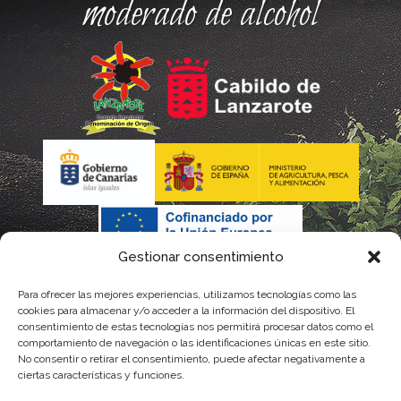
moderado de alcohol
Gestionar consentimiento
Para ofrecer las mejores experiencias, utilizamos tecnologías como las
La gestión de la DOP Lanzarote realizada por este Consejo
cookies para almacenar y/o acceder a la información del dispositivo. El
consentimiento de estas tecnologías nos permitirá procesar datos como el
Regulador es financiada, parcialmente, por el Gobierno de
comportamiento de navegación o las identificaciones únicas en este sitio.
No consentir o retirar el consentimiento, puede afectar negativamente a
Canarias
ciertas características y funciones.