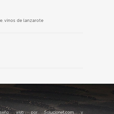
fe
,
vinos de lanzarote
iseño web por
Solucionet.com
y