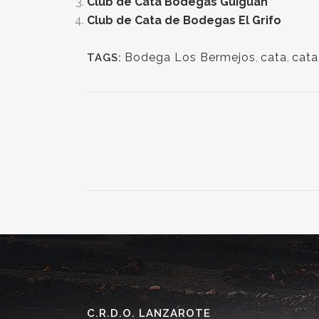
Club de Cata Bodegas Guiguan
Club de Cata de Bodegas El Grifo
Bodega Los Bermejos
,
cata
,
cata
TAGS:
C.R.D.O. LANZAROTE