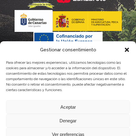
Gestionar consentimiento
Para ofrecer las mejores experiencias, utilizamos tecnologías como las
La gestión de la DOP Lanzarote realizada por este Consejo
cookies para almacenar y/o acceder a la información del dispositivo. El
consentimiento de estas tecnologías nos permitirá procesar datos como el
Regulador es financiada, parcialmente, por el Gobierno de
comportamiento de navegación o las identificaciones únicas en este sitio.
No consentir o retirar el consentimiento, puede afectar negativamente a
Canarias
ciertas características y funciones.
con fondos provenientes del presupuesto de gastos del
Aceptar
Instituto Canario de Calidad Agroalimentaria
Denegar
Ver preferencias