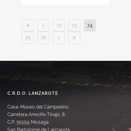
72
73
74
75
76
C.R.D.O. LANZAROTE
Casa-Museo del Campesino.
Carretera Arrecife-Tinajo, 8.
C.P. 35559 Mozaga
San Bartolomé de Lanzarote