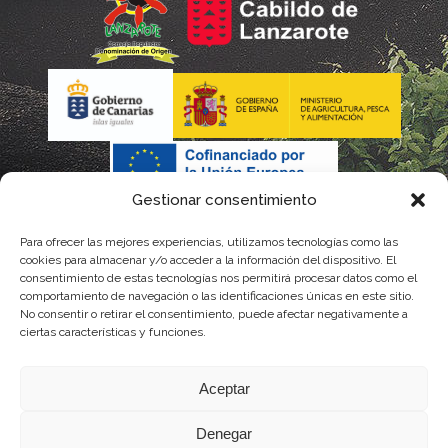
Gestionar consentimiento
Para ofrecer las mejores experiencias, utilizamos tecnologías como las
La gestión de la DOP Lanzarote realizada por este Consejo
cookies para almacenar y/o acceder a la información del dispositivo. El
consentimiento de estas tecnologías nos permitirá procesar datos como el
Regulador es financiada, parcialmente, por el Gobierno de
comportamiento de navegación o las identificaciones únicas en este sitio.
No consentir o retirar el consentimiento, puede afectar negativamente a
Canarias
ciertas características y funciones.
con fondos provenientes del presupuesto de gastos del
Aceptar
Instituto Canario de Calidad Agroalimentaria
Denegar