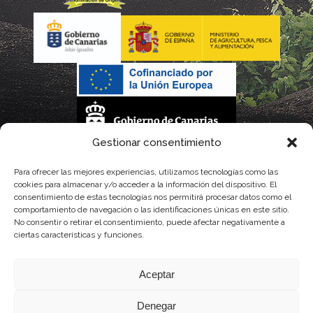
Gestionar consentimiento
La gestión de la DOP Lanzarote realizada por este Consejo Regulador es financiada,
Para ofrecer las mejores experiencias, utilizamos tecnologías como las
cookies para almacenar y/o acceder a la información del dispositivo. El
parcialmente, por el Gobierno de Canarias
consentimiento de estas tecnologías nos permitirá procesar datos como el
comportamiento de navegación o las identificaciones únicas en este sitio.
con fondos provenientes del presupuesto de gastos del Instituto Canario de
No consentir o retirar el consentimiento, puede afectar negativamente a
ciertas características y funciones.
Calidad Agroalimentaria
Aceptar
Denegar