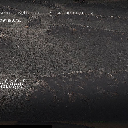
iseño web por
Solucionet.com
y
bernatural
lcohol