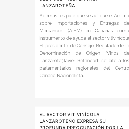
LANZAROTEÑA
Además les pide que se aplique el Arbitri
sobre Importaciones y Entregas d
Mercancías (AIEM) en Canarias com
instrumento de ayuda al sector vitivinícol
El presidente delConsejo Reguladorde l
Denominación de Origen “Vinos d
Lanzarote”,Javier Betancort, solicitó a lo
parlamentarios regionales del Centr
Canario Nacionalista...
EL SECTOR VITIVINÍCOLA
LANZAROTEÑO EXPRESA SU
PROFUNDA PREOCUPACIÓN POR LA