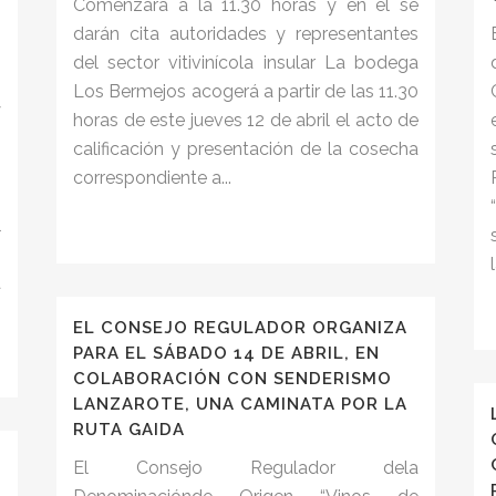
Comenzará a la 11.30 horas y en él se
darán cita autoridades y representantes
del sector vitivinícola insular La bodega
Los Bermejos acogerá a partir de las 11.30
y
horas de este jueves 12 de abril el acto de
o
calificación y presentación de la cosecha
s
correspondiente a...
n
l
n
l
a
EL CONSEJO REGULADOR ORGANIZA
PARA EL SÁBADO 14 DE ABRIL, EN
COLABORACIÓN CON SENDERISMO
LANZAROTE, UNA CAMINATA POR LA
RUTA GAIDA
El Consejo Regulador dela