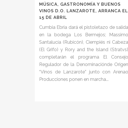
MÚSICA, GASTRONOMÍA Y BUENOS
VINOS D.O. LANZAROTE, ARRANCA EL
15 DE ABRIL
Cumbia Ebria dará el pistoletazo de salid
en la bodega Los Bermejos; Massim
Santalucía (Rubicón), Ciempiés ni Cabez
(El Grifo) y Rory and the Island (Stratvs
completarán el programa El Consej
Regulador de la Denominaciónde Orige
“Vinos de Lanzarote” junto con Arena
Producciones ponen en marcha...