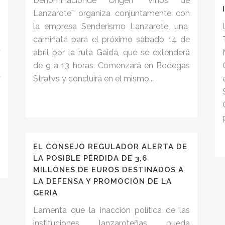
Denominaciónde Origen “Vinos de
Lanzarote” organiza conjuntamente con
la empresa Senderismo Lanzarote, una
caminata para el próximo sábado 14 de
a
abril por la ruta Gaida, que se extenderá
o
de 9 a 13 horas. Comenzará en Bodegas
a
Stratvs y concluirá en el mismo...
)
o
n
o
EL CONSEJO REGULADOR ALERTA DE
LA POSIBLE PÉRDIDA DE 3,6
MILLONES DE EUROS DESTINADOS A
LA DEFENSA Y PROMOCIÓN DE LA
GERIA
Lamenta que la inacción política de las
instituciones lanzaroteñas pueda