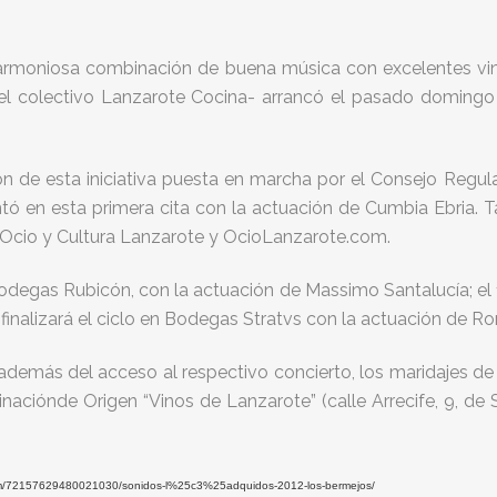
 armoniosa combinación de buena música con excelentes vin
 el colectivo Lanzarote Cocina- arrancó el pasado domingo
on de esta iniciativa puesta en marcha por el Consejo Reg
ó en esta primera cita con la actuación de Cumbia Ebria. T
e Ocio y Cultura Lanzarote y OcioLanzarote.com.
n bodegas Rubicón, con la actuación de Massimo Santalucía; el
finalizará el ciclo en Bodegas Stratvs con la actuación de Ror
 además del acceso al respectivo concierto, los maridajes de
aciónde Origen “Vinos de Lanzarote” (calle Arrecife, 9, de S
lbum/72157629480021030/sonidos-l%25c3%25adquidos-2012-los-bermejos/