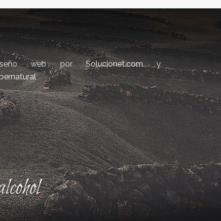
iseño web por
Solucionet.com
y
bernatural
lcohol