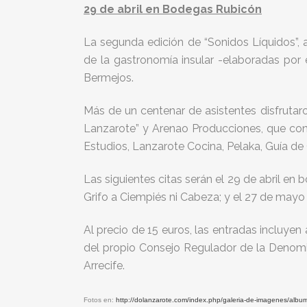
29 de abril en Bodegas Rubicón
La segunda edición de “Sonidos Líquidos”,
de la gastronomía insular -elaboradas por
Bermejos.
Más de un centenar de asistentes disfrutar
Lanzarote” y Arenao Producciones, que cont
Estudios, Lanzarote Cocina, Pelaka, Guía d
Las siguientes citas serán el 29 de abril e
Grifo a Ciempiés ni Cabeza; y el 27 de mayo 
Al precio de 15 euros, las entradas incluyen
del propio Consejo Regulador de la Denomin
Arrecife.
Fotos en:
http://dolanzarote.com/index.php/galeria-de-imagenes/a