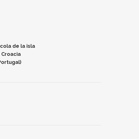
ola de la isla
n Croacia
Portugal)