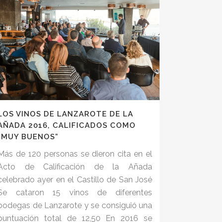
LOS VINOS DE LANZAROTE DE LA
AÑADA 2016, CALIFICADOS COMO
“MUY BUENOS”
Más de 120 personas se dieron cita en el
Acto de Calificación de la Añada
celebrado ayer en el Castillo de San José
Se cataron 15 vinos de diferentes
bodegas de Lanzarote y se consiguió una
puntuación total de 12,50 En 2016 se