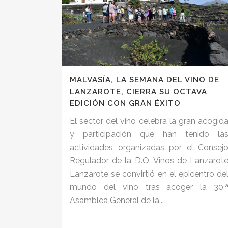
MALVASÍA, LA SEMANA DEL VINO DE
LANZAROTE, CIERRA SU OCTAVA
EDICIÓN CON GRAN ÉXITO
El sector del vino celebra la gran acogid
y participación que han tenido la
actividades organizadas por el Consej
Regulador de la D.O. Vinos de Lanzarot
Lanzarote se convirtió en el epicentro de
mundo del vino tras acoger la 30.
Asamblea General de la...