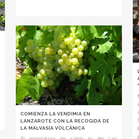
s
z
0
8
o
a
COMIENZA LA VENDIMIA EN
LANZAROTE CON LA RECOGIDA DE
LA MALVASÍA VOLCÁNICA
El pistoletazo de salida lo dio Los