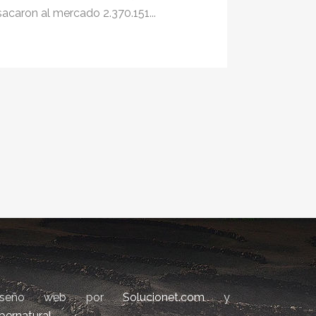
sacaron al mercado 2.370.151...
iseño web por
Solucionet.com
y
bernatural