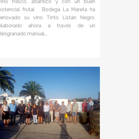
vino fresco, atlántico y con un buen
potencial frutal Bodega La Mareta ha
renovado su vino Tinto Listán Negro,
elaborado ahora a través de un
desgranado manual...