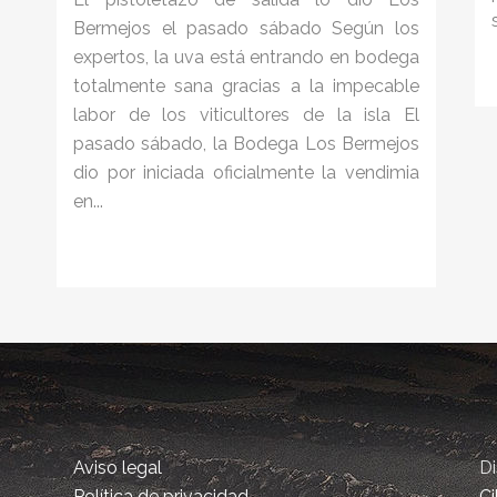
Bermejos el pasado sábado Según los
expertos, la uva está entrando en bodega
totalmente sana gracias a la impecable
labor de los viticultores de la isla El
pasado sábado, la Bodega Los Bermejos
dio por iniciada oficialmente la vendimia
en...
Aviso legal
D
Política de privacidad
Ci