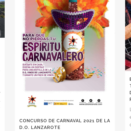
a
s
o
e
l
ª
CONCURSO DE CARNAVAL 2021 DE LA
D.O. LANZAROTE