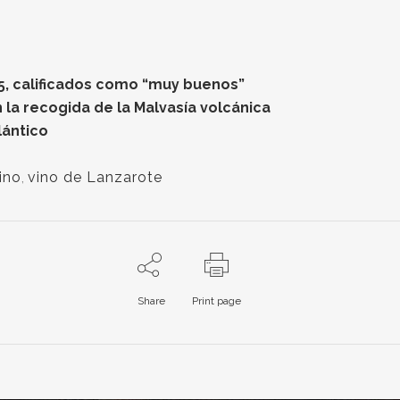
5, calificados como “muy buenos”
la recogida de la Malvasía volcánica
lántico
ino
,
vino de Lanzarote
Share
Print page