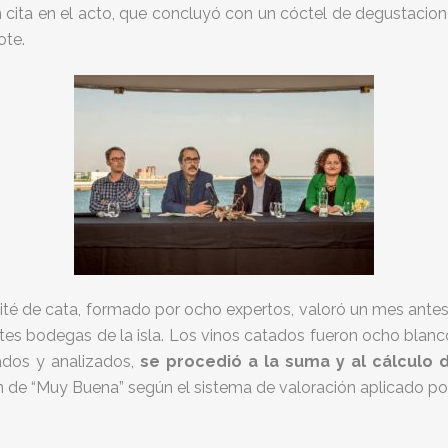
ron cita en el acto, que concluyó con un cóctel de degustac
ote.
omité de cata, formado por ocho expertos, valoró un mes ant
es bodegas de la isla. Los vinos catados fueron ocho blanco
ados y analizados,
se procedió a la suma y al cálculo d
ión de “Muy Buena” según el sistema de valoración aplicado po