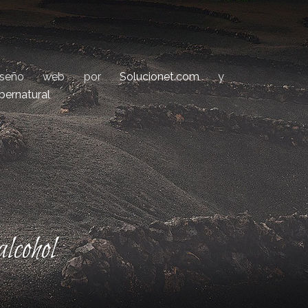
iseño web por
Solucionet.com
y
bernatural
lcohol