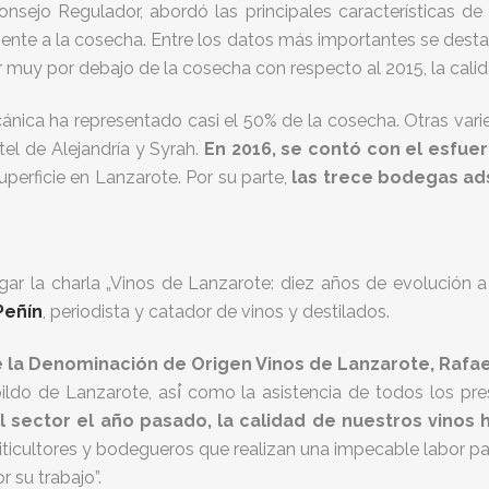
Consejo Regulador, abordó las principales características
ente a la cosecha. Entre los datos más importantes se des
ar muy por debajo de la cosecha con respecto al 2015, la cali
cánica ha representado casi el 50% de la cosecha. Otras varie
tel de Alejandría y Syrah.
En 2016, se contó con el esfuerz
perficie en Lanzarote. Por su parte,
las trece bodegas ads
ugar la charla „Vinos de Lanzarote: diez años de evolución a
Peñín
, periodista y catador de vinos y destilados.
 la Denominación de Origen Vinos de Lanzarote, Rafae
ildo de Lanzarote, así́ como la asistencia de todos los pr
l sector el año pasado, la calidad de nuestros vinos
 viticultores y bodegueros que realizan una impecable labor p
su trabajo”.