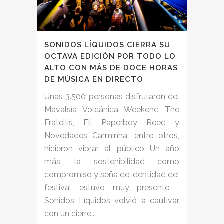
SONIDOS LÍQUIDOS CIERRA SU
OCTAVA EDICIÓN POR TODO LO
ALTO CON MÁS DE DOCE HORAS
DE MÚSICA EN DIRECTO
Unas 3.500 personas disfrutaron del
Mavalsía Volcánica Weekend The
Fratellis, Eli Paperboy Reed y
Novedades Carminha, entre otros,
hicieron vibrar al público Un año
más, la sostenibilidad como
compromiso y seña de identidad del
festival estuvo muy presente
Sonidos Líquidos volvió a cautivar
con un cierre...