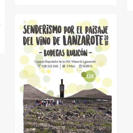
o
s
l