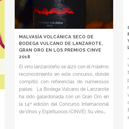
MALVASÍA VOLCÁNICA SECO DE
BODEGA VULCANO DE LANZAROTE,
GRAN ORO EN LOS PREMIOS CINVE
2018
El vino lanzaroteño se alzó con el máximo
reconocimiento en este concurso, donde
compitió con referencias de numerosos
países La Bodega Vulcano de Lanzarote
ha sido galardonada con un Gran Oro en
la 14ª edición del Concurso Internacional
de Vinos y Espirituosos (CINVE). Su vino...
s
l
n