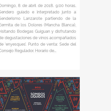
Domingo, 8 de abril de 2018. 9:00 horas.
Sendero guiado e interpretado junto a
Senderismo Lanzarote partiendo de la
Eermita de los Dolores (Mancha Blanca),
visitando Bodegas Guiguan y disfrutando
de degustaciones de vinos acompañados
de ‘enyesques’. Punto de venta: Sede del
Consejo Regulador. Horario de...