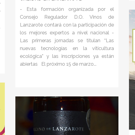
e
- Esta formación organizada por el
e
Consejo Regulador D.O. Vinos de
s
Lanzarote contará con la participación de
l
los mejores expertos a nivel nacional -
s
Las primeras jornadas se titulan “Las
n
nuevas tecnologías en la viticultura
ecológica” y las inscripciones ya están
abiertas El próximo 15 de marzo...