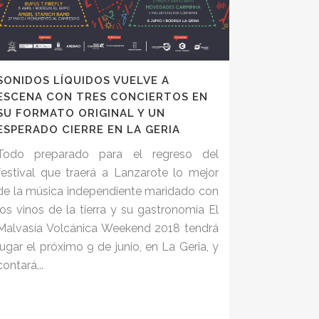
SONIDOS LÍQUIDOS VUELVE A
ESCENA CON TRES CONCIERTOS EN
SU FORMATO ORIGINAL Y UN
ESPERADO CIERRE EN LA GERIA
Todo preparado para el regreso del
festival que traerá a Lanzarote lo mejor
de la música independiente maridado con
los vinos de la tierra y su gastronomía El
Malvasía Volcánica Weekend 2018 tendrá
lugar el próximo 9 de junio, en La Geria, y
contará...