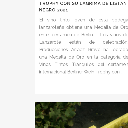
TROPHY CON SU LÁGRIMA DE LISTÁN
NEGRO 2021
El vino tinto joven de esta bodeg
lanzaroteña obtiene una Medalla de Or
en el certamen de Berlín Los vinos d
Lanzarote están de celebración
Producciones Arráez Bravo ha lograd
una Medalla de Oro en la categoría d
Vinos Tintos Tranquilos del certame
internacional Berliner Wein Trophy con...