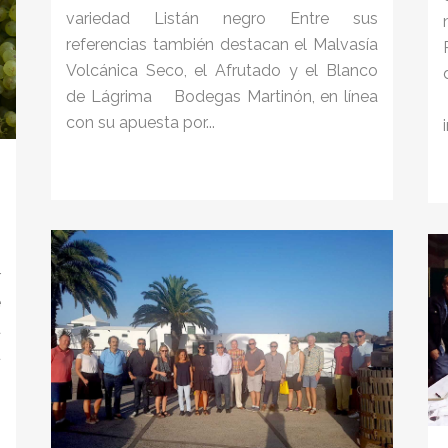
variedad Listán negro Entre sus
referencias también destacan el Malvasía
Volcánica Seco, el Afrutado y el Blanco
de Lágrima Bodegas Martinón, en línea
con su apuesta por...
s
s
r
e
a
u