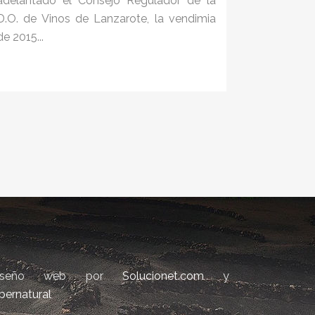
adelantado el Consejo Regulador de la
D.O. de Vinos de Lanzarote, la vendimia
de 2015...
iseño web por
Solucionet.com
y
bernatural