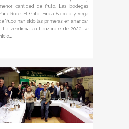
menor cantidad de fruto. Las bodegas
Puro Rofe, El Grifo, Finca Fajardo y Vega
de Yuco han sido las primeras en arrancar.
La vendimia en Lanzarote de 2020 se
inició...