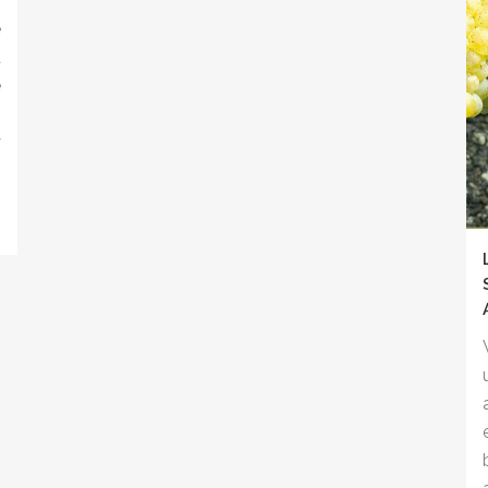
s
e
a
e
s
y