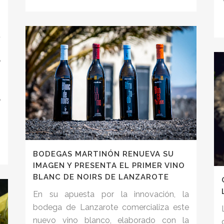
a
o
e
.
o
e
n
BODEGAS MARTINÓN RENUEVA SU
IMAGEN Y PRESENTA EL PRIMER VINO
BLANC DE NOIRS DE LANZAROTE
En su apuesta por la innovación, la
bodega de Lanzarote comercializa este
nuevo vino blanco, elaborado con la