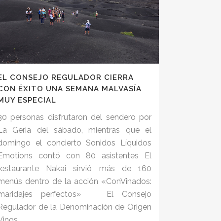
EL CONSEJO REGULADOR CIERRA
CON ÉXITO UNA SEMANA MALVASÍA
MUY ESPECIAL
30 personas disfrutaron del sendero por
La Geria del sábado, mientras que el
domingo el concierto Sonidos Líquidos
Emotions contó con 80 asistentes El
restaurante Nakai sirvió más de 160
menús dentro de la acción «ConVinados:
maridajes perfectos» El Consejo
Regulador de la Denominación de Origen
Vinos...