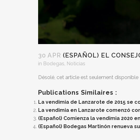
30 APR
(ESPAÑOL) EL CONSEJ
in
Bodegas
,
Noticias
Désolé, cet article est seulement disponible
Publications Similaires :
La vendimia de Lanzarote de 2015 se c
La vendimia en Lanzarote comenzó con 
(Español) Comienza la vendimia 2020 e
(Español) Bodegas Martinón renueva su