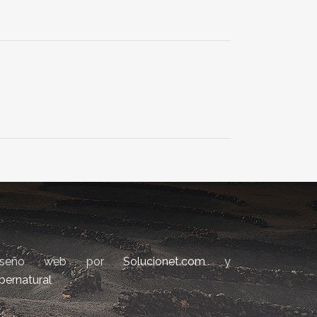
iseño web por
Solucionet.com
y
bernatural