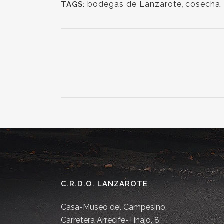
bodegas de Lanzarote
,
cosecha
,
TAGS:
C.R.D.O. LANZAROTE
Casa-Museo del Campesino.
Carretera Arrecife-Tinajo, 8.