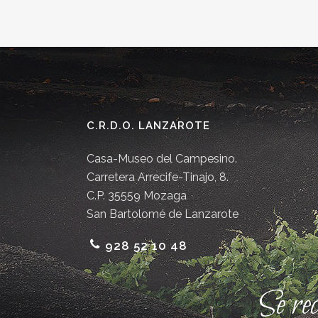
C.R.D.O. LANZAROTE
Casa-Museo del Campesino.
Carretera Arrecife-Tinajo, 8.
C.P. 35559 Mozaga
San Bartolomé de Lanzarote
928 52 10 48
Se re