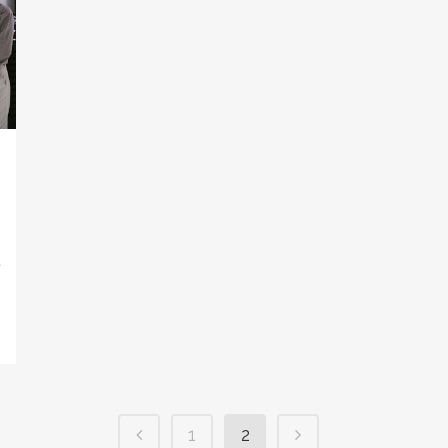
t
1
2