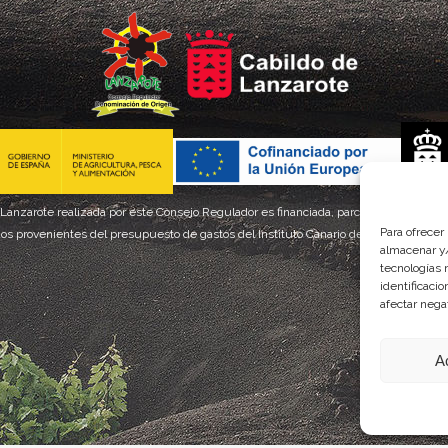
 Lanzarote realizada por este Consejo Regulador es financiada, parcialmente, por el
Para ofrecer
os provenientes del presupuesto de gastos del Instituto Canario de Calidad Agroal
almacenar y/
tecnologías 
identificaci
afectar nega
A