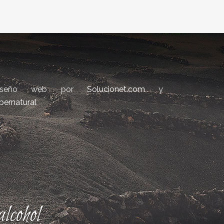
iseño web por
Solucionet.com
y
bernatural
lcohol