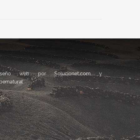
iseño web por
Solucionet.com
y
bernatural