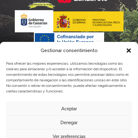
Gestionar consentimiento
Para ofrecer las mejores experiencias, utilizamos tecnologías como las
La gestión de la DOP Lanzarote realizada por este Consejo
cookies para almacenar y/o acceder a la información del dispositivo. El
consentimiento de estas tecnologías nos permitirá procesar datos como el
Regulador es financiada, parcialmente, por el Gobierno de
comportamiento de navegación o las identificaciones únicas en este sitio.
No consentir o retirar el consentimiento, puede afectar negativamente a
Canarias
ciertas características y funciones.
con fondos provenientes del presupuesto de gastos del
Aceptar
Instituto Canario de Calidad Agroalimentaria
Denegar
Ver preferencias