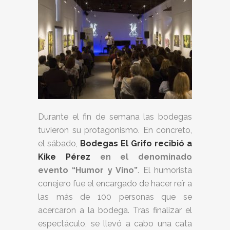
Durante el fin de semana las bodegas
tuvieron su protagonismo. En concreto,
el sábado,
Bodegas El Grifo recibió a
Kike Pérez
en el denominado
evento “Humor y Vino”
. El humorista
conejero fue el encargado de hacer reír a
las más de 100 personas que se
acercaron a la bodega. Tras finalizar el
espectáculo, se llevó a cabo una cata